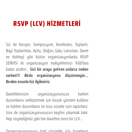
RSVP (LCV) HİZMETLERİ
Siz de Kongre, Sempozyum, Konferans, Toplantı,
Bayi Toplantıları, Açılış, Düğün, Gala, Lansman, Davet
ve Kokteyl gibi bütün organizasyonlarda RSVP
SERVİSİ ile organizasyon maliyetlerinizi %60'lara
kadar azaltın...
Sizi bir araya getiren onlarca neden
varken!!! Birde organizasyonu düşünmeyin...
Bırakın onunla biz ilgileniriz.
Davetlilerinizin organizasyonunuza katılım
durumlarını netleştirmek için birçok yöntem kullanır
ve katılım durumlarını en kısa sürede size raporlarız.
Size de organizasyonunuzun keyfini çıkarmak kalır.
Hep söylediğimiz gibi her davetten önce bir LCV...
Organizasyonunuza özel çözümler için buradayız