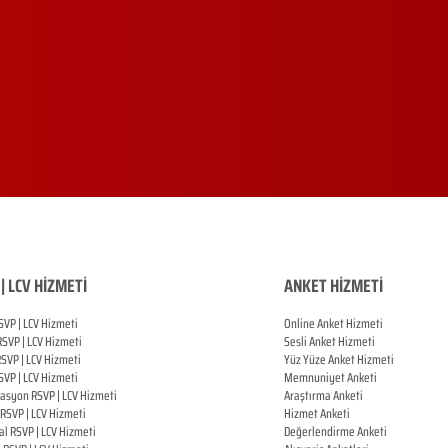
| LCV HİZMETİ
ANKET HİZMETİ
SVP | LCV Hizmeti
Online Anket Hizmeti
RSVP |
LCV Hizmeti
Sesli Anket Hizmeti
RSVP |
LCV Hizmeti
Yüz Yüze Anket Hizmeti
SVP |
LCV Hizmeti
Memnuniyet Anketi
zasyon
RSVP |
LCV Hizmeti
Araştırma Anketi
RSVP |
LCV Hizmeti
Hizmet Anketi
al
RSVP |
LCV Hizmeti
Değerlendirme Anketi