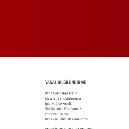
YASAL BİLGİLENDİRME
KVKK Aydınlatma Metni
Mesafeli Satış Sözleşmesi
İptal ve İade Koşulları
Site Kullanım Koşullarımız
Çerez Politikamız
KVKK Veri Sahibi Başvuru Formu