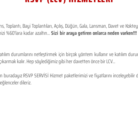
 Toplantı, Bayi Toplantıları, Açılış, Düğün, Gala, Lansman, Davet ve Kokt
izi %60'lara kadar azaltın...
Sizi bir araya getiren onlarca neden varken!
tılım durumlarını netleştirmek için birçok yöntem kullanır ve katılım durum
karmak kalır. Hep söylediğimiz gibi her davetten önce bir LCV...
 buradayız RSVP SERVİSİ Hizmet paketlerimizi ve fiyatlarını inceleyebilir d
 eğlenceler dileriz.