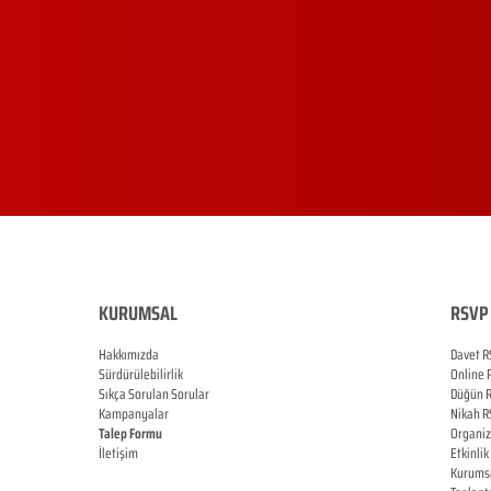
KURUMSAL
RSVP 
Hakkımızda
Davet R
Sürdürülebilirlik
Online
Sıkça Sorulan Sorular
Düğün
Kampanyalar
Nikah
R
Talep Formu
Organi
İletişim
Etkinlik
Blog
Kurums