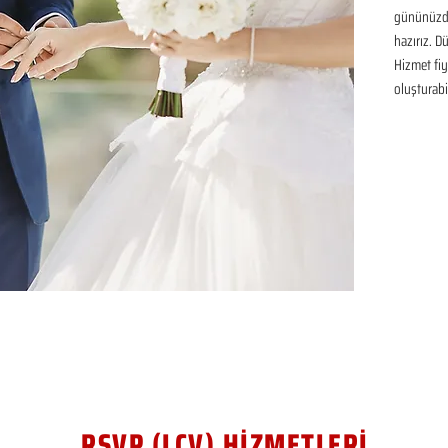
gününüzde
hazırız. D
Hizmet fiya
oluşturabil
RSVP (LCV) HİZMETLERİ