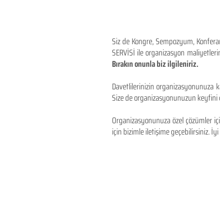
Siz de Kongre, Sempozyum, Konferans,
SERVİSİ ile organizasyon maliyetlerin
Bırakın onunla biz ilgileniriz.
Davetlilerinizin organizasyonunuza ka
Size de organizasyonunuzun keyfini çı
Organizasyonunuza özel çözümler için
için bizimle iletişime geçebilirsiniz. İyi