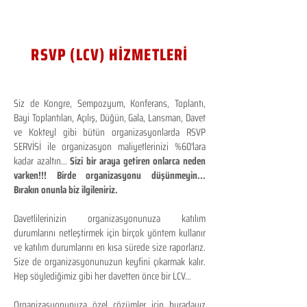
RSVP (LCV) HİZMETLERİ
Siz de Kongre, Sempozyum, Konferans, Toplantı,
Bayi Toplantıları, Açılış, Düğün, Gala, Lansman, Davet
ve Kokteyl gibi bütün organizasyonlarda RSVP
SERVİSİ ile organizasyon maliyetlerinizi %60'lara
kadar azaltın...
Sizi bir araya getiren onlarca neden
varken!!! Birde organizasyonu düşünmeyin...
Bırakın onunla biz ilgileniriz.
Davetlilerinizin organizasyonunuza katılım
durumlarını netleştirmek için birçok yöntem kullanır
ve katılım durumlarını en kısa sürede size raporlarız.
Size de organizasyonunuzun keyfini çıkarmak kalır.
Hep söylediğimiz gibi her davetten önce bir LCV...
Organizasyonunuza özel çözümler için buradayız