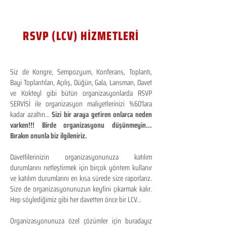
RSVP (LCV) HİZMETLERİ
Siz de Kongre, Sempozyum, Konferans, Toplantı,
Bayi Toplantıları, Açılış, Düğün, Gala, Lansman, Davet
ve Kokteyl gibi bütün organizasyonlarda RSVP
SERVİSİ ile organizasyon maliyetlerinizi %60'lara
kadar azaltın...
Sizi bir araya getiren onlarca neden
varken!!! Birde organizasyonu düşünmeyin...
Bırakın onunla biz ilgileniriz.
Davetlilerinizin organizasyonunuza katılım
durumlarını netleştirmek için birçok yöntem kullanır
ve katılım durumlarını en kısa sürede size raporlarız.
Size de organizasyonunuzun keyfini çıkarmak kalır.
Hep söylediğimiz gibi her davetten önce bir LCV...
Organizasyonunuza özel çözümler için buradayız