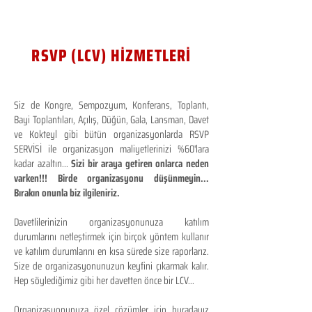
RSVP (LCV) HİZMETLERİ
Siz de Kongre, Sempozyum, Konferans, Toplantı,
Bayi Toplantıları, Açılış, Düğün, Gala, Lansman, Davet
ve Kokteyl gibi bütün organizasyonlarda RSVP
SERVİSİ ile organizasyon maliyetlerinizi %60'lara
kadar azaltın...
Sizi bir araya getiren onlarca neden
varken!!! Birde organizasyonu düşünmeyin...
Bırakın onunla biz ilgileniriz.
Davetlilerinizin organizasyonunuza katılım
durumlarını netleştirmek için birçok yöntem kullanır
ve katılım durumlarını en kısa sürede size raporlarız.
Size de organizasyonunuzun keyfini çıkarmak kalır.
Hep söylediğimiz gibi her davetten önce bir LCV...
Organizasyonunuza özel çözümler için buradayız