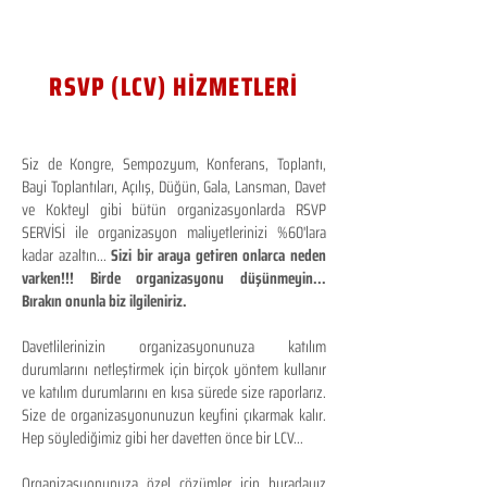
RSVP (LCV) HİZMETLERİ
Siz de Kongre, Sempozyum, Konferans, Toplantı,
Bayi Toplantıları, Açılış, Düğün, Gala, Lansman, Davet
ve Kokteyl gibi bütün organizasyonlarda RSVP
SERVİSİ ile organizasyon maliyetlerinizi %60'lara
kadar azaltın...
Sizi bir araya getiren onlarca neden
varken!!! Birde organizasyonu düşünmeyin...
Bırakın onunla biz ilgileniriz.
Davetlilerinizin organizasyonunuza katılım
durumlarını netleştirmek için birçok yöntem kullanır
ve katılım durumlarını en kısa sürede size raporlarız.
Size de organizasyonunuzun keyfini çıkarmak kalır.
Hep söylediğimiz gibi her davetten önce bir LCV...
Organizasyonunuza özel çözümler için buradayız