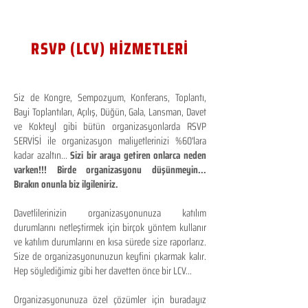
RSVP (LCV) HİZMETLERİ
Siz de Kongre, Sempozyum, Konferans, Toplantı,
Bayi Toplantıları, Açılış, Düğün, Gala, Lansman, Davet
ve Kokteyl gibi bütün organizasyonlarda RSVP
SERVİSİ ile organizasyon maliyetlerinizi %60'lara
kadar azaltın...
Sizi bir araya getiren onlarca neden
varken!!! Birde organizasyonu düşünmeyin...
Bırakın onunla biz ilgileniriz.
Davetlilerinizin organizasyonunuza katılım
durumlarını netleştirmek için birçok yöntem kullanır
ve katılım durumlarını en kısa sürede size raporlarız.
Size de organizasyonunuzun keyfini çıkarmak kalır.
Hep söylediğimiz gibi her davetten önce bir LCV...
Organizasyonunuza özel çözümler için buradayız