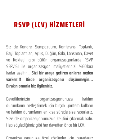
RSVP (LCV) HİZMETLERİ
Siz de Kongre, Sempozyum, Konferans, Toplantı,
Bayi Toplantıları, Açılış, Düğün, Gala, Lansman, Davet
ve Kokteyl gibi bütün organizasyonlarda RSVP
SERVİSİ ile organizasyon maliyetlerinizi %60'lara
kadar azaltın...
Sizi bir araya getiren onlarca neden
varken!!! Birde organizasyonu düşünmeyin...
Bırakın onunla biz ilgileniriz.
Davetlilerinizin organizasyonunuza katılım
durumlarını netleştirmek için birçok yöntem kullanır
ve katılım durumlarını en kısa sürede size raporlarız.
Size de organizasyonunuzun keyfini çıkarmak kalır.
Hep söylediğimiz gibi her davetten önce bir LCV...
Organizasyonunuza özel çözümler için buradayız