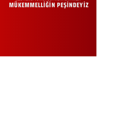
MÜKEMMELLİĞİN PEŞİNDEYİZ
KURUMSAL
Hakkımızda
Sürdürülebilirlik
Sıkça Sorulan Sorular
Kampanyalar
Talep Formu
İletişim
Blog