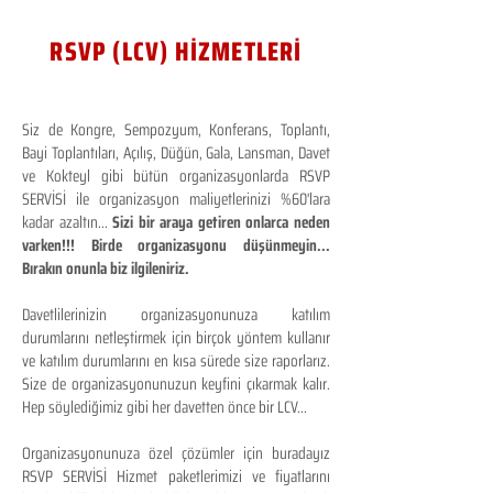
RSVP (LCV) HİZMETLERİ
Siz de Kongre, Sempozyum, Konferans, Toplantı,
Bayi Toplantıları, Açılış, Düğün, Gala, Lansman, Davet
ve Kokteyl gibi bütün organizasyonlarda RSVP
SERVİSİ ile organizasyon maliyetlerinizi %60'lara
kadar azaltın...
Sizi bir araya getiren onlarca neden
varken!!! Birde organizasyonu düşünmeyin...
Bırakın onunla biz ilgileniriz.
Davetlilerinizin organizasyonunuza katılım
durumlarını netleştirmek için birçok yöntem kullanır
ve katılım durumlarını en kısa sürede size raporlarız.
Size de organizasyonunuzun keyfini çıkarmak kalır.
Hep söylediğimiz gibi her davetten önce bir LCV...
Organizasyonunuza özel çözümler için buradayız
RSVP SERVİSİ Hizmet paketlerimizi ve fiyatlarını