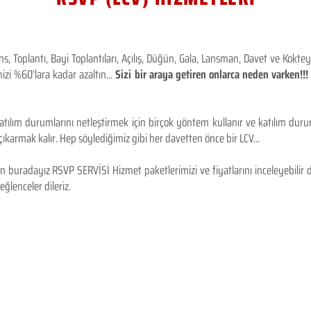
 Toplantı, Bayi Toplantıları, Açılış, Düğün, Gala, Lansman, Davet ve Kokt
izi %60'lara kadar azaltın...
Sizi bir araya getiren onlarca neden varken!
tılım durumlarını netleştirmek için birçok yöntem kullanır ve katılım durum
karmak kalır. Hep söylediğimiz gibi her davetten önce bir LCV...
 buradayız RSVP SERVİSİ Hizmet paketlerimizi ve fiyatlarını inceleyebilir d
 eğlenceler dileriz.