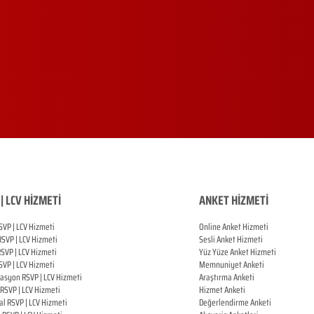
| LCV HİZMETİ
ANKET HİZMETİ
SVP | LCV Hizmeti
Online Anket Hizmeti
RSVP |
LCV Hizmeti
Sesli Anket Hizmeti
RSVP |
LCV Hizmeti
Yüz Yüze Anket Hizmeti
SVP |
LCV Hizmeti
Memnuniyet Anketi
zasyon
RSVP |
LCV Hizmeti
Araştırma Anketi
RSVP |
LCV Hizmeti
Hizmet Anketi
al
RSVP |
LCV Hizmeti
Değerlendirme Anketi