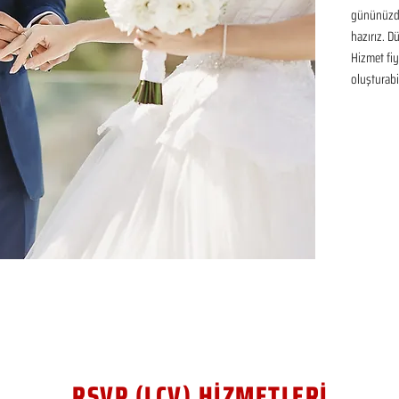
gününüzde
hazırız. D
Hizmet fiya
oluşturabil
RSVP (LCV) HİZMETLERİ