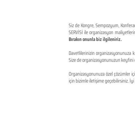
Siz de Kongre, Sempozyum, Konferans,
SERVİSİ ile organizasyon maliyetlerin
Bırakın onunla biz ilgileniriz.
Davetlilerinizin organizasyonunuza ka
Size de organizasyonunuzun keyfini çı
Organizasyonunuza özel çözümler için
için bizimle iletişime geçebilirsiniz. İyi