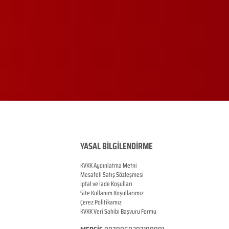
YASAL BİLGİLENDİRME
KVKK Aydınlatma Metni
Mesafeli Satış Sözleşmesi
İptal ve İade Koşulları
Site Kullanım Koşullarımız
Çerez Politikamız
KVKK Veri Sahibi Başvuru Formu