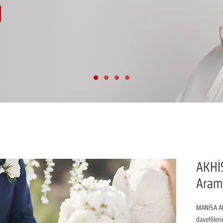
AKHİ
Aram
MANİSA AK
davetliler