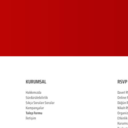
KURUMSAL
RSVP 
Hakkımızda
Davet R
Sürdürülebilirlik
Online
Sıkça Sorulan Sorular
Düğün
Kampanyalar
Nikah
R
Talep Formu
Organi
İletişim
Etkinlik
Blog
Kurums