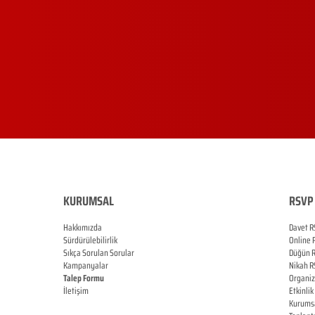
KURUMSAL
RSVP 
Hakkımızda
Davet R
Sürdürülebilirlik
Online
Sıkça Sorulan Sorular
Düğün
Kampanyalar
Nikah
R
Talep Formu
Organi
İletişim
Etkinlik
Blog
Kurums