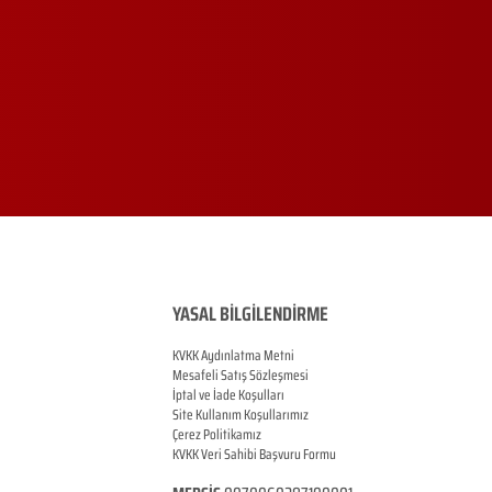
YASAL BİLGİLENDİRME
KVKK Aydınlatma Metni
Mesafeli Satış Sözleşmesi
İptal ve İade Koşulları
Site Kullanım Koşullarımız
Çerez Politikamız
KVKK Veri Sahibi Başvuru Formu