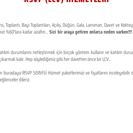
 Toplantı, Bayi Toplantıları, Açılış, Düğün, Gala, Lansman, Davet ve Kokt
izi %60'lara kadar azaltın...
Sizi bir araya getiren onlarca neden varken!
tılım durumlarını netleştirmek için birçok yöntem kullanır ve katılım durum
karmak kalır. Hep söylediğimiz gibi her davetten önce bir LCV...
 buradayız RSVP SERVİSİ Hizmet paketlerimizi ve fiyatlarını inceleyebilir d
 eğlenceler dileriz.