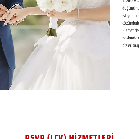
KAHRAMANM
düğününüz 
istiyorsan
çözümlerle
Hizmet det
hakkında de
bizleri ara
RSVP (LCV) HİZMETLERİ