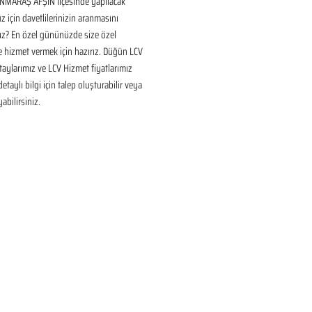
ARAŞ AFŞİN İlçesinde yapılacak 
için davetlilerinizin aranmasını 
ız? En özel gününüzde size özel 
 hizmet vermek için hazırız. Düğün LCV 
aylarımız ve LCV Hizmet fiyatlarımız 
taylı bilgi için talep oluşturabilir veya 
yabilirsiniz.