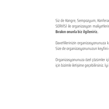
Siz de Kongre, Sempozyum, Konferans,
SERVİSİ ile organizasyon maliyetlerin
Bırakın onunla biz ilgileniriz.
Davetlilerinizin organizasyonunuza ka
Size de organizasyonunuzun keyfini çı
Organizasyonunuza özel çözümler için
için bizimle iletişime geçebilirsiniz. İyi