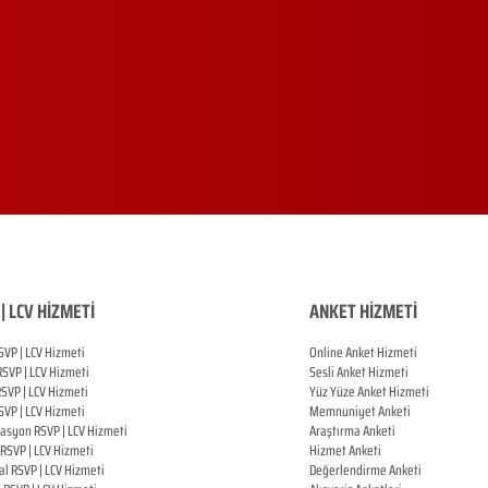
| LCV HİZMETİ
ANKET HİZMETİ
SVP | LCV Hizmeti
Online Anket Hizmeti
RSVP |
LCV Hizmeti
Sesli Anket Hizmeti
RSVP |
LCV Hizmeti
Yüz Yüze Anket Hizmeti
SVP |
LCV Hizmeti
Memnuniyet Anketi
zasyon
RSVP |
LCV Hizmeti
Araştırma Anketi
RSVP |
LCV Hizmeti
Hizmet Anketi
al
RSVP |
LCV Hizmeti
Değerlendirme Anketi