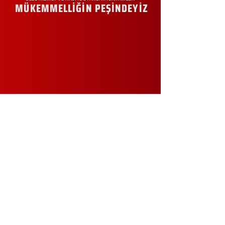
MÜKEMMELLİĞİN PEŞİNDEYİZ
KURUMSAL
Hakkımızda
Sürdürülebilirlik
Sıkça Sorulan Sorular
Kampanyalar
Talep Formu
İletişim
Blog