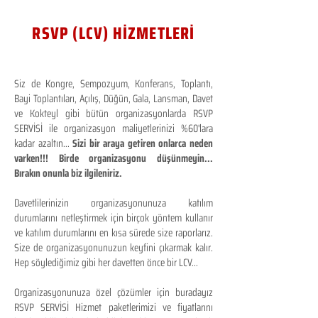
RSVP (LCV) HİZMETLERİ
Siz de Kongre, Sempozyum, Konferans, Toplantı,
Bayi Toplantıları, Açılış, Düğün, Gala, Lansman, Davet
ve Kokteyl gibi bütün organizasyonlarda RSVP
SERVİSİ ile organizasyon maliyetlerinizi %60'lara
kadar azaltın...
Sizi bir araya getiren onlarca neden
varken!!! Birde organizasyonu düşünmeyin...
Bırakın onunla biz ilgileniriz.
Davetlilerinizin organizasyonunuza katılım
durumlarını netleştirmek için birçok yöntem kullanır
ve katılım durumlarını en kısa sürede size raporlarız.
Size de organizasyonunuzun keyfini çıkarmak kalır.
Hep söylediğimiz gibi her davetten önce bir LCV...
Organizasyonunuza özel çözümler için buradayız
RSVP SERVİSİ Hizmet paketlerimizi ve fiyatlarını