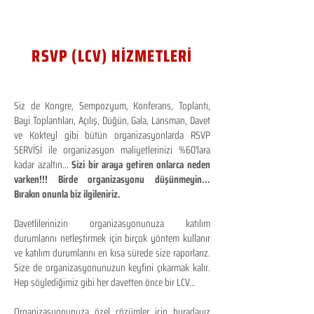
RSVP (LCV) HİZMETLERİ
Siz de Kongre, Sempozyum, Konferans, Toplantı,
Bayi Toplantıları, Açılış, Düğün, Gala, Lansman, Davet
ve Kokteyl gibi bütün organizasyonlarda RSVP
SERVİSİ ile organizasyon maliyetlerinizi %60'lara
kadar azaltın...
Sizi bir araya getiren onlarca neden
varken!!! Birde organizasyonu düşünmeyin...
Bırakın onunla biz ilgileniriz.
Davetlilerinizin organizasyonunuza katılım
durumlarını netleştirmek için birçok yöntem kullanır
ve katılım durumlarını en kısa sürede size raporlarız.
Size de organizasyonunuzun keyfini çıkarmak kalır.
Hep söylediğimiz gibi her davetten önce bir LCV...
Organizasyonunuza özel çözümler için buradayız