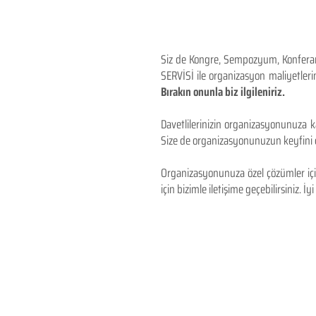
Siz de Kongre, Sempozyum, Konferans,
SERVİSİ ile organizasyon maliyetlerin
Bırakın onunla biz ilgileniriz.
Davetlilerinizin organizasyonunuza ka
Size de organizasyonunuzun keyfini çı
Organizasyonunuza özel çözümler için
için bizimle iletişime geçebilirsiniz. İyi