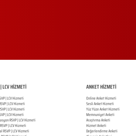
| LCV HİZMETİ
ANKET HİZMETİ
SVP | LCV Hizmeti
Online Anket Hizmeti
RSVP |
LCV Hizmeti
Sesli Anket Hizmeti
RSVP |
LCV Hizmeti
Yüz Yüze Anket Hizmeti
SVP |
LCV Hizmeti
Memnuniyet Anketi
zasyon
RSVP |
LCV Hizmeti
Araştırma Anketi
RSVP |
LCV Hizmeti
Hizmet Anketi
al
RSVP |
LCV Hizmeti
Değerlendirme Anketi