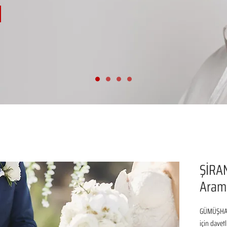
ŞİRAN
Aram
GÜMÜŞHANE
için davetl