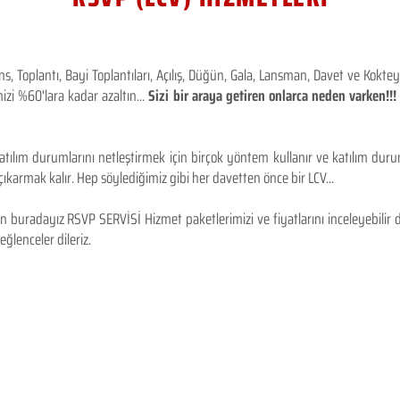
 Toplantı, Bayi Toplantıları, Açılış, Düğün, Gala, Lansman, Davet ve Kokt
izi %60'lara kadar azaltın...
Sizi bir araya getiren onlarca neden varken!
tılım durumlarını netleştirmek için birçok yöntem kullanır ve katılım durum
karmak kalır. Hep söylediğimiz gibi her davetten önce bir LCV...
 buradayız RSVP SERVİSİ Hizmet paketlerimizi ve fiyatlarını inceleyebilir d
 eğlenceler dileriz.