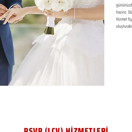
gününüzde
hazırız. D
Hizmet fiya
oluşturabil
RSVP (LCV) HİZMETLERİ