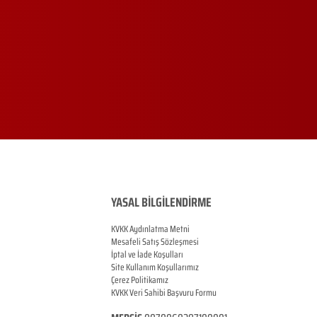
YASAL BİLGİLENDİRME
KVKK Aydınlatma Metni
Mesafeli Satış Sözleşmesi
İptal ve İade Koşulları
Site Kullanım Koşullarımız
Çerez Politikamız
KVKK Veri Sahibi Başvuru Formu