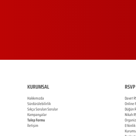
KURUMSAL
RSVP 
Hakkımızda
Davet R
Sürdürülebilirlik
Online
Sıkça Sorulan Sorular
Düğün
Kampanyalar
Nikah
R
Talep Formu
Organi
İletişim
Etkinlik
Blog
Kurums