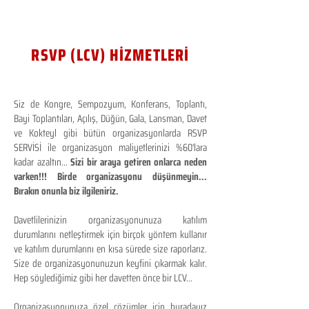
RSVP (LCV) HİZMETLERİ
Siz de Kongre, Sempozyum, Konferans, Toplantı,
Bayi Toplantıları, Açılış, Düğün, Gala, Lansman, Davet
ve Kokteyl gibi bütün organizasyonlarda RSVP
SERVİSİ ile organizasyon maliyetlerinizi %60'lara
kadar azaltın...
Sizi bir araya getiren onlarca neden
varken!!! Birde organizasyonu düşünmeyin...
Bırakın onunla biz ilgileniriz.
Davetlilerinizin organizasyonunuza katılım
durumlarını netleştirmek için birçok yöntem kullanır
ve katılım durumlarını en kısa sürede size raporlarız.
Size de organizasyonunuzun keyfini çıkarmak kalır.
Hep söylediğimiz gibi her davetten önce bir LCV...
Organizasyonunuza özel çözümler için buradayız