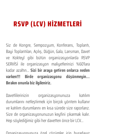
RSVP (LCV) HİZMETLERİ
Siz de Kongre, Sempozyum, Konferans, Toplantı,
Bayi Toplantıları, Açılış, Düğün, Gala, Lansman, Davet
ve Kokteyl gibi bütün organizasyonlarda RSVP
SERVİSİ ile organizasyon maliyetlerinizi %60'lara
kadar azaltın...
Sizi bir araya getiren onlarca neden
varken!!! Birde organizasyonu düşünmeyin...
Bırakın onunla biz ilgileniriz.
Davetlilerinizin organizasyonunuza katılım
durumlarını netleştirmek için birçok yöntem kullanır
ve katılım durumlarını en kısa sürede size raporlarız.
Size de organizasyonunuzun keyfini çıkarmak kalır.
Hep söylediğimiz gibi her davetten önce bir LCV...
Organizasyonunuza özel çözümler için buradayız