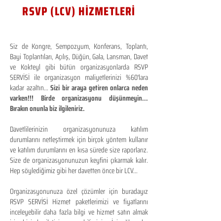
RSVP (LCV) HİZMETLERİ
Siz de Kongre, Sempozyum, Konferans, Toplantı,
Bayi Toplantıları, Açılış, Düğün, Gala, Lansman, Davet
ve Kokteyl gibi bütün organizasyonlarda RSVP
SERVİSİ ile organizasyon maliyetlerinizi %60'lara
kadar azaltın...
Sizi bir araya getiren onlarca neden
varken!!! Birde organizasyonu düşünmeyin...
Bırakın onunla biz ilgileniriz.
Davetlilerinizin organizasyonunuza katılım
durumlarını netleştirmek için birçok yöntem kullanır
ve katılım durumlarını en kısa sürede size raporlarız.
Size de organizasyonunuzun keyfini çıkarmak kalır.
Hep söylediğimiz gibi her davetten önce bir LCV...
Organizasyonunuza özel çözümler için buradayız
RSVP SERVİSİ Hizmet paketlerimizi ve fiyatlarını
inceleyebilir daha fazla bilgi ve hizmet satın almak