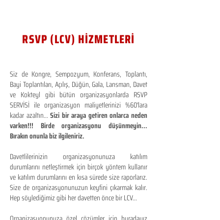
RSVP (LCV) HİZMETLERİ
Siz de Kongre, Sempozyum, Konferans, Toplantı,
Bayi Toplantıları, Açılış, Düğün, Gala, Lansman, Davet
ve Kokteyl gibi bütün organizasyonlarda RSVP
SERVİSİ ile organizasyon maliyetlerinizi %60'lara
kadar azaltın...
Sizi bir araya getiren onlarca neden
varken!!! Birde organizasyonu düşünmeyin...
Bırakın onunla biz ilgileniriz.
Davetlilerinizin organizasyonunuza katılım
durumlarını netleştirmek için birçok yöntem kullanır
ve katılım durumlarını en kısa sürede size raporlarız.
Size de organizasyonunuzun keyfini çıkarmak kalır.
Hep söylediğimiz gibi her davetten önce bir LCV...
Organizasyonunuza özel çözümler için buradayız