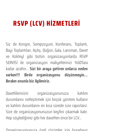
RSVP (LCV) HİZMETLERİ
Siz de Kongre, Sempozyum, Konferans, Toplantı,
Bayi Toplantıları, Açılış, Düğün, Gala, Lansman, Davet
ve Kokteyl gibi bütün organizasyonlarda RSVP
SERVİSİ ile organizasyon maliyetlerinizi %60'lara
kadar azaltın...
Sizi bir araya getiren onlarca neden
varken!!! Birde organizasyonu düşünmeyin...
Bırakın onunla biz ilgileniriz.
Davetlilerinizin organizasyonunuza katılım
durumlarını netleştirmek için birçok yöntem kullanır
ve katılım durumlarını en kısa sürede size raporlarız.
Size de organizasyonunuzun keyfini çıkarmak kalır.
Hep söylediğimiz gibi her davetten önce bir LCV...
Organizasyonunuza özel çözümler için buradayız