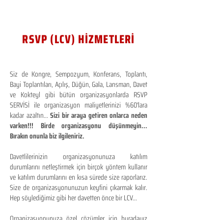
RSVP (LCV) HİZMETLERİ
Siz de Kongre, Sempozyum, Konferans, Toplantı,
Bayi Toplantıları, Açılış, Düğün, Gala, Lansman, Davet
ve Kokteyl gibi bütün organizasyonlarda RSVP
SERVİSİ ile organizasyon maliyetlerinizi %60'lara
kadar azaltın...
Sizi bir araya getiren onlarca neden
varken!!! Birde organizasyonu düşünmeyin...
Bırakın onunla biz ilgileniriz.
Davetlilerinizin organizasyonunuza katılım
durumlarını netleştirmek için birçok yöntem kullanır
ve katılım durumlarını en kısa sürede size raporlarız.
Size de organizasyonunuzun keyfini çıkarmak kalır.
Hep söylediğimiz gibi her davetten önce bir LCV...
Organizasyonunuza özel çözümler için buradayız