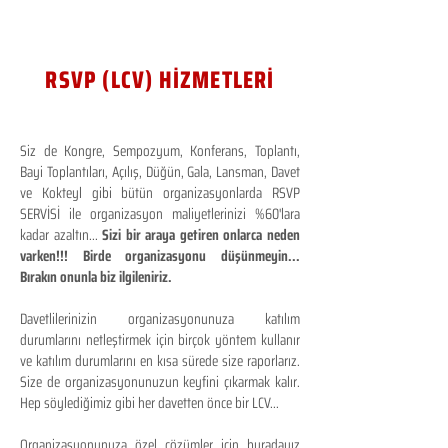
RSVP (LCV) HİZMETLERİ
Siz de Kongre, Sempozyum, Konferans, Toplantı,
Bayi Toplantıları, Açılış, Düğün, Gala, Lansman, Davet
ve Kokteyl gibi bütün organizasyonlarda RSVP
SERVİSİ ile organizasyon maliyetlerinizi %60'lara
kadar azaltın...
Sizi bir araya getiren onlarca neden
varken!!! Birde organizasyonu düşünmeyin...
Bırakın onunla biz ilgileniriz.
Davetlilerinizin organizasyonunuza katılım
durumlarını netleştirmek için birçok yöntem kullanır
ve katılım durumlarını en kısa sürede size raporlarız.
Size de organizasyonunuzun keyfini çıkarmak kalır.
Hep söylediğimiz gibi her davetten önce bir LCV...
Organizasyonunuza özel çözümler için buradayız