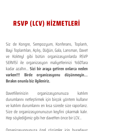
RSVP (LCV) HİZMETLERİ
Siz de Kongre, Sempozyum, Konferans, Toplantı,
Bayi Toplantıları, Açılış, Düğün, Gala, Lansman, Davet
ve Kokteyl gibi bütün organizasyonlarda RSVP
SERVİSİ ile organizasyon maliyetlerinizi %60'lara
kadar azaltın...
Sizi bir araya getiren onlarca neden
varken!!! Birde organizasyonu düşünmeyin...
Bırakın onunla biz ilgileniriz.
Davetlilerinizin organizasyonunuza katılım
durumlarını netleştirmek için birçok yöntem kullanır
ve katılım durumlarını en kısa sürede size raporlarız.
Size de organizasyonunuzun keyfini çıkarmak kalır.
Hep söylediğimiz gibi her davetten önce bir LCV...
Organizasyonunuza özel çözümler için buradayız