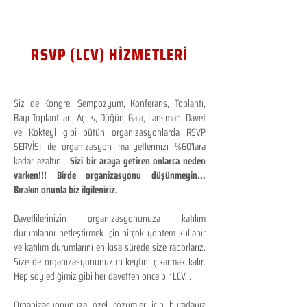
RSVP (LCV) HİZMETLERİ
Siz de Kongre, Sempozyum, Konferans, Toplantı,
Bayi Toplantıları, Açılış, Düğün, Gala, Lansman, Davet
ve Kokteyl gibi bütün organizasyonlarda RSVP
SERVİSİ ile organizasyon maliyetlerinizi %60'lara
kadar azaltın...
Sizi bir araya getiren onlarca neden
varken!!! Birde organizasyonu düşünmeyin...
Bırakın onunla biz ilgileniriz.
Davetlilerinizin organizasyonunuza katılım
durumlarını netleştirmek için birçok yöntem kullanır
ve katılım durumlarını en kısa sürede size raporlarız.
Size de organizasyonunuzun keyfini çıkarmak kalır.
Hep söylediğimiz gibi her davetten önce bir LCV...
Organizasyonunuza özel çözümler için buradayız