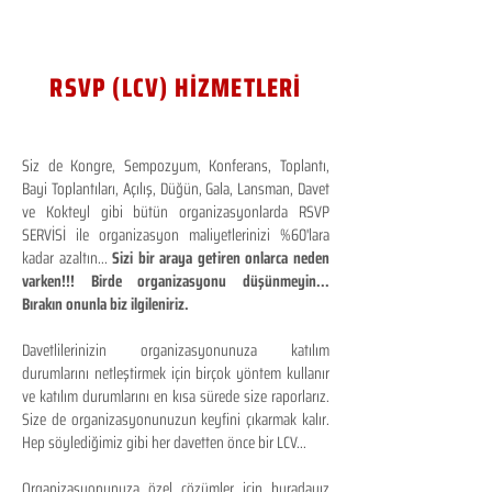
RSVP (LCV) HİZMETLERİ
Siz de Kongre, Sempozyum, Konferans, Toplantı,
Bayi Toplantıları, Açılış, Düğün, Gala, Lansman, Davet
ve Kokteyl gibi bütün organizasyonlarda RSVP
SERVİSİ ile organizasyon maliyetlerinizi %60'lara
kadar azaltın...
Sizi bir araya getiren onlarca neden
varken!!! Birde organizasyonu düşünmeyin...
Bırakın onunla biz ilgileniriz.
Davetlilerinizin organizasyonunuza katılım
durumlarını netleştirmek için birçok yöntem kullanır
ve katılım durumlarını en kısa sürede size raporlarız.
Size de organizasyonunuzun keyfini çıkarmak kalır.
Hep söylediğimiz gibi her davetten önce bir LCV...
Organizasyonunuza özel çözümler için buradayız