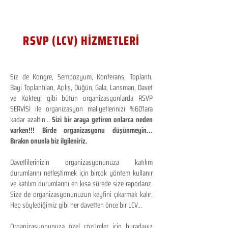
RSVP (LCV) HİZMETLERİ
Siz de Kongre, Sempozyum, Konferans, Toplantı,
Bayi Toplantıları, Açılış, Düğün, Gala, Lansman, Davet
ve Kokteyl gibi bütün organizasyonlarda RSVP
SERVİSİ ile organizasyon maliyetlerinizi %60'lara
kadar azaltın...
Sizi bir araya getiren onlarca neden
varken!!! Birde organizasyonu düşünmeyin...
Bırakın onunla biz ilgileniriz.
Davetlilerinizin organizasyonunuza katılım
durumlarını netleştirmek için birçok yöntem kullanır
ve katılım durumlarını en kısa sürede size raporlarız.
Size de organizasyonunuzun keyfini çıkarmak kalır.
Hep söylediğimiz gibi her davetten önce bir LCV...
Organizasyonunuza özel çözümler için buradayız