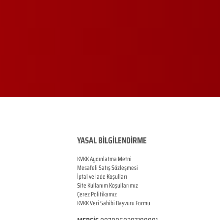
YASAL BİLGİLENDİRME
KVKK Aydınlatma Metni
Mesafeli Satış Sözleşmesi
İptal ve İade Koşulları
Site Kullanım Koşullarımız
Çerez Politikamız
KVKK Veri Sahibi Başvuru Formu