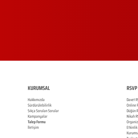
KURUMSAL
RSVP 
Hakkımızda
Davet R
Sürdürülebilirlik
Online
Sıkça Sorulan Sorular
Düğün
Kampanyalar
Nikah
R
Talep Formu
Organi
İletişim
Etkinlik
Blog
Kurums