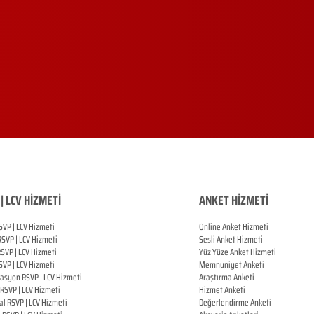
| LCV HİZMETİ
ANKET HİZMETİ
SVP | LCV Hizmeti
Online Anket Hizmeti
RSVP |
LCV Hizmeti
Sesli Anket Hizmeti
RSVP |
LCV Hizmeti
Yüz Yüze Anket Hizmeti
SVP |
LCV Hizmeti
Memnuniyet Anketi
zasyon
RSVP |
LCV Hizmeti
Araştırma Anketi
RSVP |
LCV Hizmeti
Hizmet Anketi
al
RSVP |
LCV Hizmeti
Değerlendirme Anketi