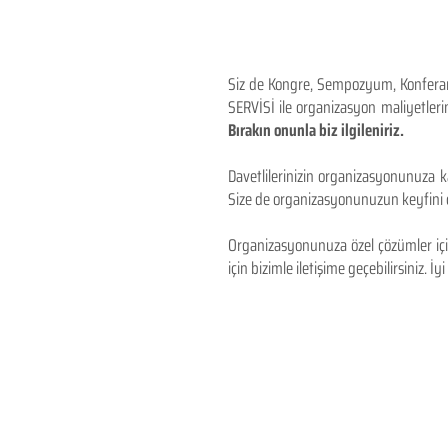
Siz de Kongre, Sempozyum, Konferans,
SERVİSİ ile organizasyon maliyetlerin
Bırakın onunla biz ilgileniriz.
Davetlilerinizin organizasyonunuza ka
Size de organizasyonunuzun keyfini çı
Organizasyonunuza özel çözümler için
için bizimle iletişime geçebilirsiniz. İyi