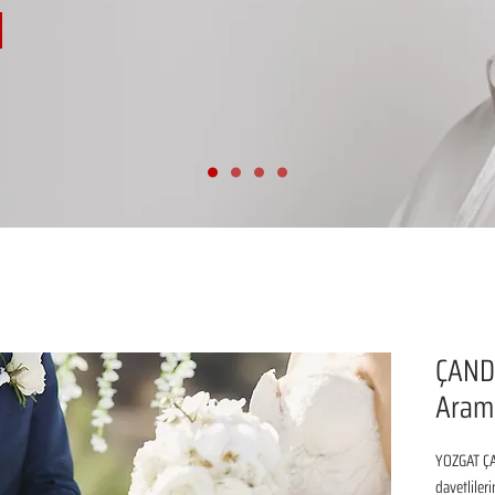
ÇANDI
Aram
YOZGAT ÇA
davetliler