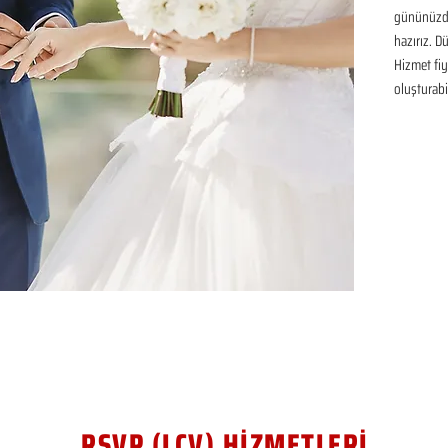
gününüzde
hazırız. D
Hizmet fiya
oluşturabil
RSVP (LCV) HİZMETLERİ