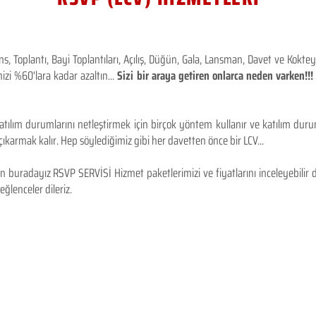
 Toplantı, Bayi Toplantıları, Açılış, Düğün, Gala, Lansman, Davet ve Kokt
izi %60'lara kadar azaltın...
Sizi bir araya getiren onlarca neden varken!
tılım durumlarını netleştirmek için birçok yöntem kullanır ve katılım durum
karmak kalır. Hep söylediğimiz gibi her davetten önce bir LCV...
 buradayız RSVP SERVİSİ Hizmet paketlerimizi ve fiyatlarını inceleyebilir d
 eğlenceler dileriz.