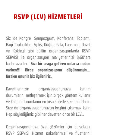
RSVP (LCV) HİZMETLERİ
Siz de Kongre, Sempozyum, Konferans, Toplantı,
Bayi Toplantıları, Açılış, Düğün, Gala, Lansman, Davet
ve Kokteyl gibi bütün organizasyonlarda RSVP
SERVİSİ ile organizasyon maliyetlerinizi %60'lara
kadar azaltın...
Sizi bir araya getiren onlarca neden
varken!!! Birde organizasyonu düşünmeyin...
Bırakın onunla biz ilgileniriz.
Davetlilerinizin organizasyonunuza katılım
durumlarını netleştirmek için birçok yöntem kullanır
ve katılım durumlarını en kısa sürede size raporlarız.
Size de organizasyonunuzun keyfini çıkarmak kalır.
Hep söylediğimiz gibi her davetten önce bir LCV...
Organizasyonunuza özel çözümler için buradayız
RSVP SERVİSİ Hizmet paketlerimizi ve fiyatlarını