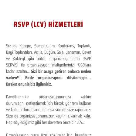
RSVP (LCV) HİZMETLERİ
Siz de Kongre, Sempozyum, Konferans, Toplantı,
Bayi Toplantıları, Açılış, Düğün, Gala, Lansman, Davet
ve Kokteyl gibi bütün organizasyonlarda RSVP
SERVİSİ ile organizasyon maliyetlerinizi %60'lara
kadar azaltın...
Sizi bir araya getiren onlarca neden
varken!!! Birde organizasyonu düşünmeyin...
Bırakın onunla biz ilgileniriz.
Davetlilerinizin organizasyonunuza katılım
durumlarını netleştirmek için birçok yöntem kullanır
ve katılım durumlarını en kısa sürede size raporlarız.
Size de organizasyonunuzun keyfini çıkarmak kalır.
Hep söylediğimiz gibi her davetten önce bir LCV...
Organizasyonunuza özel çözümler için buradayız