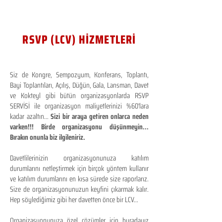
RSVP (LCV) HİZMETLERİ
Siz de Kongre, Sempozyum, Konferans, Toplantı,
Bayi Toplantıları, Açılış, Düğün, Gala, Lansman, Davet
ve Kokteyl gibi bütün organizasyonlarda RSVP
SERVİSİ ile organizasyon maliyetlerinizi %60'lara
kadar azaltın...
Sizi bir araya getiren onlarca neden
varken!!! Birde organizasyonu düşünmeyin...
Bırakın onunla biz ilgileniriz.
Davetlilerinizin organizasyonunuza katılım
durumlarını netleştirmek için birçok yöntem kullanır
ve katılım durumlarını en kısa sürede size raporlarız.
Size de organizasyonunuzun keyfini çıkarmak kalır.
Hep söylediğimiz gibi her davetten önce bir LCV...
Organizasyonunuza özel çözümler için buradayız