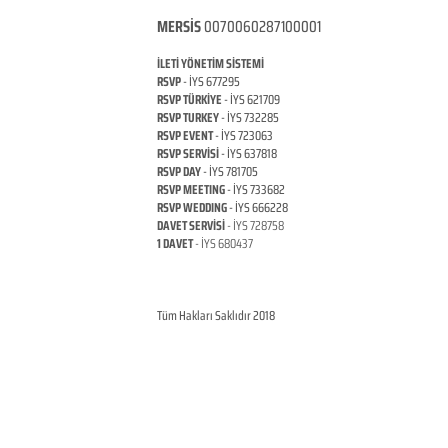
MERSİS
0070060287100001
İLETİ YÖNETİM SİSTEMİ
RSVP
- İYS 677295
RSVP TÜRKİYE
- İYS 621709
RSVP TURKEY
- İYS 732285
RSVP EVENT
- İYS 723063
RSVP SERVİSİ
- İYS 637818
RSVP DAY
- İYS 781705
RSVP MEETING
- İYS 733682
RSVP WEDDING
- İYS 666228
DAVET SERVİSİ
- İYS 728758
1 DAVET
- İYS 680437
ANKARA / TÜRKİYE
© Copyright
RSVP TURKEY
Tüm Hakları Saklıdır 2018