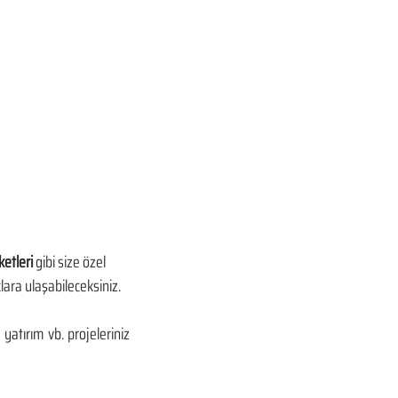
etleri
 gibi size özel 
çlara ulaşabileceksiniz.
yatırım vb. projeleriniz 