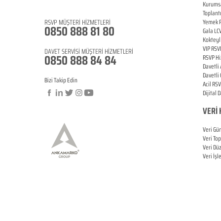
Blog
Kurums
Toplant
RSVP
MÜŞTERİ HİZMETLERİ
Yemek
0850 888 81 8
0
Gala LC
Koktey
VIP
RSV
DAVET SERVİSİ MÜŞTERİ HİZMETLERİ
0850 888 84 84
RSVP Hi
Davetli
Davetli
Bizi Takip Edin
Acil
RSV
Dijital 
VERİ 
Veri Gü
Veri To
Veri Dü
Veri İş