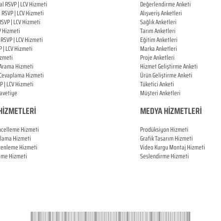
al
RSVP |
LCV Hizmeti
Değerlendirme Anketi
ı
RSVP |
LCV Hizmeti
Alışveriş Anketleri
RSVP |
LCV Hizmeti
Sağlık Anketleri
V Hizmeti
Tarım Anketleri
l
RSVP |
LCV Hizmeti
Eğitim Anketleri
P |
LCV Hizmeti
Marka Anketleri
zmeti
Proje Anketleri
 Arama Hizmeti
Hizmet Geliştirme Anketi
 Cevaplama Hizmeti
Ürün Geliştirme Anketi
P |
LCV Hizmeti
Tüketici Anketi
Davetiye
Müşteri Anketleri
HİZMETLERİ
MEDYA HİZMETLERİ
ncelleme Hizmeti
Prodüksiyon Hizmeti
plama Hizmeti
Grafik Tasarım Hizmeti
zenleme Hizmeti
Video Kurgu Montaj Hizmeti
leme Hizmeti
Seslendirme Hizmeti