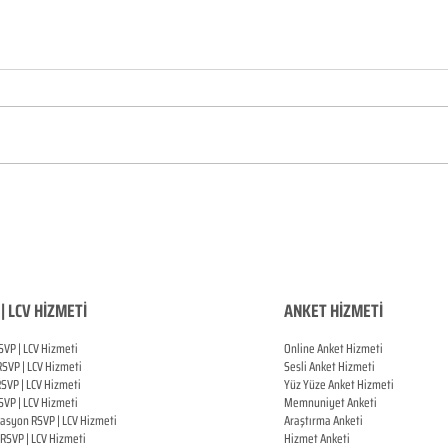
| LCV HİZMETİ
ANKET HİZMETİ
SVP | LCV Hizmeti
Online Anket Hizmeti
RSVP |
LCV Hizmeti
Sesli Anket Hizmeti
RSVP |
LCV Hizmeti
Yüz Yüze Anket Hizmeti
SVP |
LCV Hizmeti
Memnuniyet Anketi
zasyon
RSVP |
LCV Hizmeti
Araştırma Anketi
RSVP |
LCV Hizmeti
Hizmet Anketi