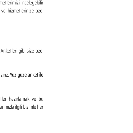
tlerimizi inceleyebilir 
 ve hizmetlerinize özel 
ketleri gibi size özel 
ırız. 
Yüz yüze anket ile
tler hazırlamak ve bu 
mızla ilgili bizimle her 