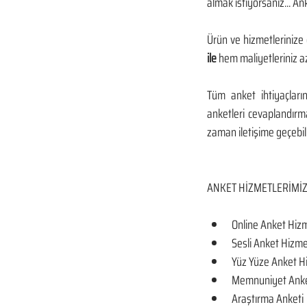
almak istiyorsanız... An
Ürün ve hizmetlerinize 
ile
 hem maliyetleriniz a
Tüm anket ihtiyaçları
anketleri cevaplandırmak
zaman iletişime geçebili
ANKET HİZMETLERİMİ
Online Anket Hiz
Sesli Anket Hizme
Yüz Yüze Anket H
Memnuniyet Anke
Araştırma Anketi