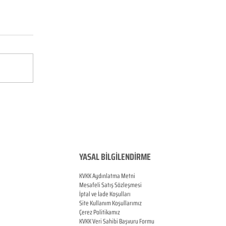
YASAL BİLGİLENDİRME
KVKK Aydınlatma Metni
Mesafeli Satış Sözleşmesi
İptal ve İade Koşulları
Site Kullanım Koşullarımız
Çerez Politikamız
KVKK Veri Sahibi Başvuru Formu