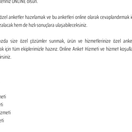
ketiniz ONLİNE olsun. 
özel anketler hazırlamak ve bu anketleri online olarak cevaplandırmak içi
zalacak hem de hızlı sonuçlara ulaşabileceksiniz. 
nızda size özel çözümler sunmak, ürün ve hizmetlerinize özel anke
 için tüm ekiplerimizle hazırız. Online Anket Hizmeti ve hizmet koşulları
rsiniz.
Z
meti
ti
izmeti
ti