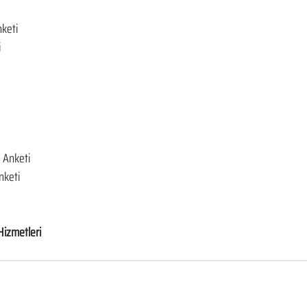
keti
i
 Anketi
nketi
Hizmetleri