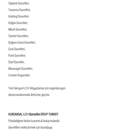
Toplantı Davetleri,
Tanışma Davetleri,
Kokteyl Davetleri
Düğün Davetleri,
Nikah Davetleri,
Sünnet Davetleri,
Doğum Günü Davetleri,
Gezi Davetleri,
Parti Davetleri,
Özel Davetler,
Mezuniyet Davetleri,
Cenaze Duyuruları,
Tüm bireysel LCV ihtiyaçlarınız için organizasyon 
danışmanlarımızla iletişime geçiniz.
KURUMSAL LCV Hizmetleri RSVP TURKEY
Planladığınız bütün kurumsal buluşmalarda 
davetlileri netleştirmek için buradayız.