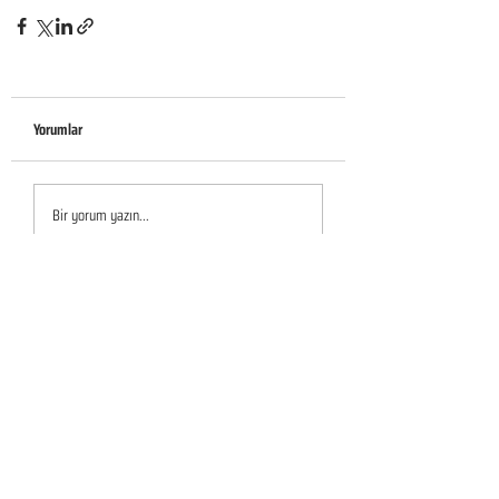
Yorumlar
Bir yorum yazın...
KURUMSAL
Hakkımızda
Sürdürülebilirlik
Sıkça Sorulan Sorular
Kampanyalar
Talep Formu
İletişim