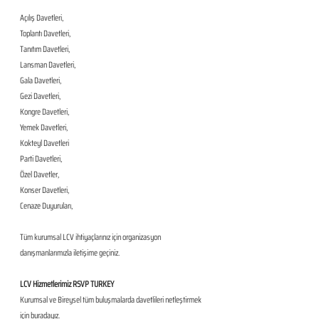
Açılış Davetleri,
Toplantı Davetleri,
Tanıtım Davetleri,
Lansman Davetleri,
Gala Davetleri,
Gezi Davetleri,
Kongre Davetleri,
Yemek Davetleri,
Kokteyl Davetleri
Parti Davetleri,
Özel Davetler,
Konser Davetleri,
Cenaze Duyuruları,
Tüm kurumsal LCV ihtiyaçlarınız için organizasyon 
danışmanlarımızla iletişime geçiniz.
LCV Hizmetlerimiz RSVP TURKEY
Kurumsal ve Bireysel tüm buluşmalarda davetlileri netleştirmek 
için buradayız. 