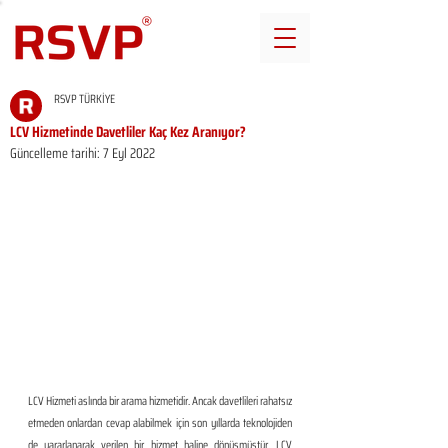
RSVP TÜRKİYE
LCV Hizmetinde Davetliler Kaç Kez Aranıyor?
Güncelleme tarihi:
7 Eyl 2022
LCV Hizmeti aslında bir arama hizmetidir. Ancak davetlileri rahatsız 
etmeden onlardan cevap alabilmek için son yıllarda teknolojiden  
de yararlanarak verilen bir hizmet haline dönüşmüştür. LCV 