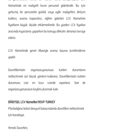
Hizmetinde en maliyetli kısım personel giderleridir. Bu işte 
yetişmiş bir personelin günlük veya aylık maliyetleri, iletişim 
kalitesi, arama kapasitesi, eğitim giderleri LCV Hizmetinin 
fiyatlarını büyük ölçüde etkilemektedir. Bu yüzden LCV fiyatları 
arasında kıyaslama yaparken bu konuyu dikkate almanızı tavsiye 
ederiz. 
LCV Hizmetinde genel itibariyle arama başına ücretlendirme 
yapılır.  
Davetlilerinizin organizasyonunuza katılım durumlarını 
netleştirmek için birçok yöntem kullanırız. Davetlilerinizin katılım 
durumunu size en kısa sürede raporlarız. Size de 
organizasyonunuzun keyfini çıkarmak kalır.  
BİREYSEL LCV Hizmetleri RSVP TURKEY
Planladığınız bütün bireysel buluşmalarda davetlileri netleştirmek 
için buradayız.
​ 
Yemek Davetleri,