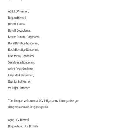
ACİL LCV Hizmeti,
Duyuru Hizmeti,
Davetli Arama,
Davetli Cevaplama,
Katılım Durumu Raporlama,
Dijital Davetiye Gönderimi,
Basılı Davetiye Gönderimi,
Kısa Mesaj Gönderimi,
Sesli Mesaj Gönderimi,
Anket Cevaplandırma,
Çağrı Merkezi Hizmeti,
Özel Santral Hizmeti
Ve Diğer Hizmetler,
Tüm bireysel ve kurumsal LCV ihtiyaçlarınız için organizasyon 
danışmanlarımızla iletişime geçiniz.
Açılış LCV Hizmeti,
Doğum Günü LCV Hizmeti,