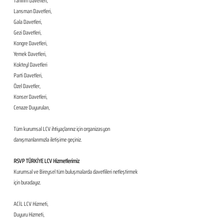
Tanıtım Davetleri,
Lansman Davetleri,
Gala Davetleri,
Gezi Davetleri,
Kongre Davetleri,
Yemek Davetleri,
Kokteyl Davetleri
Parti Davetleri,
Özel Davetler,
Konser Davetleri,
Cenaze Duyuruları,
Tüm kurumsal LCV ihtiyaçlarınız için organizasyon 
danışmanlarımızla iletişime geçiniz.
RSVP TÜRKİYE LCV Hizmetlerimiz
Kurumsal ve Bireysel tüm buluşmalarda davetlileri netleştirmek 
için buradayız. 
ACİL LCV Hizmeti,
Duyuru Hizmeti,