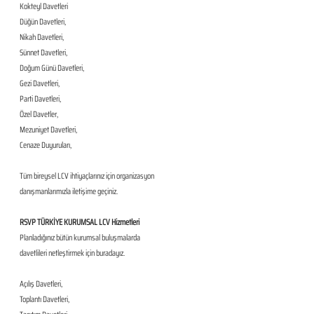
Kokteyl Davetleri
Düğün Davetleri,
Nikah Davetleri,
Sünnet Davetleri,
Doğum Günü Davetleri,
Gezi Davetleri,
Parti Davetleri,
Özel Davetler,
Mezuniyet Davetleri,
Cenaze Duyuruları,
Tüm bireysel LCV ihtiyaçlarınız için organizasyon 
danışmanlarımızla iletişime geçiniz.
RSVP TÜRKİYE KURUMSAL LCV Hizmetleri
Planladığınız bütün kurumsal buluşmalarda 
davetlileri netleştirmek için buradayız.
Açılış Davetleri,
Toplantı Davetleri,