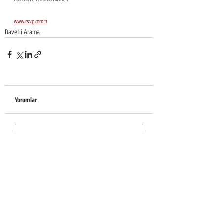
www.rsvp.com.tr
Davetli Arama
Yorumlar
Bir yorum yazın...
KURUMSAL
Hakkımızda