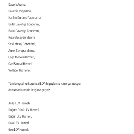
Davetli Arama,
Davetli Cevaplama,
Katılım Durumu Raporlama,
Dijital Davetiye Gönderimi,
Basılı Davetiye Gönderimi,
Kısa Mesaj Gönderimi,
Sesli Mesaj Gönderimi,
Anket Cevaplandırma,
Çağrı Merkezi Hizmeti,
Özel Santral Hizmeti
Ve Diğer Hizmetler,
Tüm bireysel ve kurumsal LCV ihtiyaçlarınız için organizasyon 
danışmanlarımızla iletişime geçiniz.
Açılış LCV Hizmeti,
Doğum Günü LCV Hizmeti,
Düğün LCV Hizmeti,
Gala LCV Hizmeti,
Gezi LCV Hizmeti,