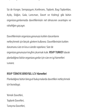
Siz de Kongre, Sempozyum, Konferans, Toplantı, Bayi Toplantıları, 
Açılış, Düğün, Gala, Lansman, Davet ve Kokteyl gibi bütün 
organizasyonlarınızda davetlilerinizin net olmasının avantajını ve 
rahatlığını yaşayın.
Davetlilerinizin organizasyonunuza katılım durumlarını 
netleştirmek için birçok yöntem kullanırız. Davetlilerinizin katılım 
durumunu size en kısa sürede raporlarız. Size de 
organizasyonunuzun keyfini çıkarmak kalır. 
RSVP TURKEY 
olarak 
planladığınız bütün organizasyonlar için size en iyi hizmetleri 
sunarız.
RSVP TÜRKİYE BİREYSEL LCV Hizmetleri
Planladığınız bütün bireysel buluşmalarda davetlileri netleştirmek 
için buradayız.
​ 
Yemek Davetleri,
Toplantı Davetleri,
Tanışma Davetleri,