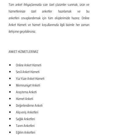
Tüm anket ihtiyaçlarınızda size özel çözümler sunmak, ürün ve 
hizmetlerinize özel anketler hazırlamak ve bu 
anketleri cevaplandırmak için tüm ekiplerimizle hazırız. Online 
Anket Hizmeti ve hizmet koşullarımızla ilgili bizimle her zaman 
iletişime geçebilirsiniz.
ANKET HİZMETLERİMİZ
Online Anket Hizmeti
Sesli Anket Hizmeti
Yüz Yüze Anket Hizmeti
Memnuniyet Anketi
Araştırma Anketi
Hizmet Anketi
Değerlendirme Anketi
Alışveriş Anketleri
Sağlık Anketleri
Tarım Anketleri
Eğitim Anketleri