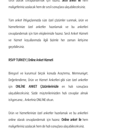
sesli olarak cevaplandırmak için hazırız. 
Sesli anket ile 
hem 
maliyetleriniz azalacak hem de sesli sonuçlara ulaşabileceksiniz. 
Tüm anket ihtiyaçlarınızda size özel çözümler sunmak, ürün ve 
hizmetlerinize özel anketler hazırlamak ve bu anketleri 
cevaplandırmak için tüm ekiplerimizle hazırız. Sesli Anket Hizmeti 
ve hizmet koşullarımızla ilgili bizimle her zaman iletişime 
geçebilirsiniz.
RSVP TURKEY | Online Anket Hizmeti
Bireysel ve kurumsal birçok konuda Araştırma, Memnuniyet, 
Değerlendirme, Ürün ve Hizmet Anketleri gibi size özel anketler 
için 
ONLİNE ANKET Çözümlerimizle
 en hızlı sonuçlara 
ulaşabileceksiniz. Sizde müşterilerinizden hızlı cevaplar almak 
istiyorsanız... Anketiniz ONLİNE olsun. 
Ürün ve hizmetlerinize özel anketler hazırlamak ve bu anketleri 
online olarak cevaplandırmak için hazırız. 
Online anket ile
 hem 
maliyetleriniz azalacak hem de hızlı sonuçlara ulaşabileceksiniz. 