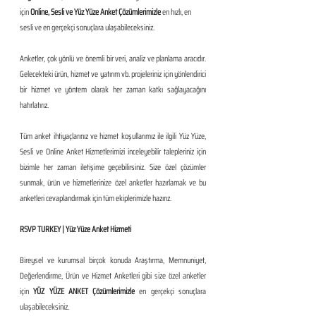
için 
Online, Sesli ve Yüz Yüze Anket Çözümlerimizle 
en hızlı, en 
sesli ve en gerçekçi sonuçlara ulaşabileceksiniz.
Anketler, çok yönlü ve önemli bir veri, analiz ve planlama aracıdır. 
Gelecekteki ürün, hizmet ve yatırım vb. projeleriniz için yönlendirici 
bir hizmet ve yöntem olarak her zaman katkı sağlayacağını 
hatırlatırız.
Tüm anket ihtiyaçlarınız ve hizmet koşullarımız ile ilgili Yüz Yüze, 
Sesli ve Online Anket Hizmetlerimizi inceleyebilir talepleriniz için 
bizimle her zaman iletişime geçebilirsiniz. Size özel çözümler 
sunmak, ürün ve hizmetlerinize özel anketler hazırlamak ve bu 
anketleri cevaplandırmak için tüm ekiplerimizle hazırız.
RSVP TURKEY | Yüz Yüze Anket Hizmeti
Bireysel ve kurumsal birçok konuda Araştırma, Memnuniyet, 
Değerlendirme, Ürün ve Hizmet Anketleri gibi size özel anketler 
için 
YÜZ YÜZE ANKET Çözümlerimizle
 en gerçekçi sonuçlara 
ulaşabileceksiniz.