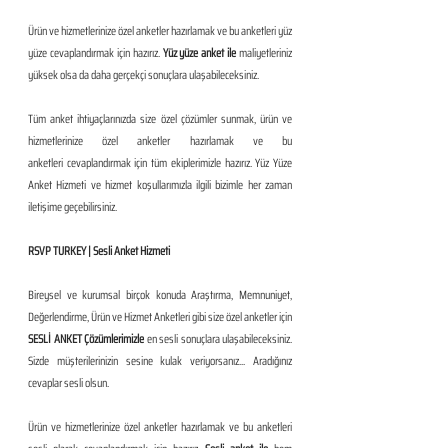
Ürün ve hizmetlerinize özel anketler hazırlamak ve bu anketleri yüz 
yüze cevaplandırmak için hazırız. 
Yüz yüze anket ile
 maliyetleriniz 
yüksek olsa da daha gerçekçi sonuçlara ulaşabileceksiniz.
Tüm anket ihtiyaçlarınızda size özel çözümler sunmak, ürün ve 
hizmetlerinize özel anketler hazırlamak ve bu 
anketleri cevaplandırmak için tüm ekiplerimizle hazırız. Yüz Yüze 
Anket Hizmeti ve hizmet koşullarımızla ilgili bizimle her zaman 
iletişime geçebilirsiniz.
RSVP TURKEY | Sesli Anket Hizmeti
Bireysel ve kurumsal birçok konuda Araştırma, Memnuniyet, 
Değerlendirme, Ürün ve Hizmet Anketleri gibi size özel anketler için 
SESLİ ANKET Çözümlerimizle 
en sesli sonuçlara ulaşabileceksiniz. 
Sizde müşterilerinizin sesine kulak veriyorsanız... Aradığınız 
cevaplar sesli olsun. 
Ürün ve hizmetlerinize özel anketler hazırlamak ve bu anketleri 