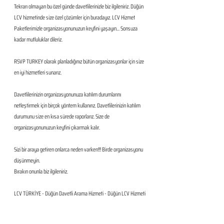
Tekrarı olmayan bu özel günde davetlilerinizle biz ilgileniriz. Düğün 
LCV hizmetinde size özel çözümler için buradayız. LCV Hizmet 
Paketlerimizle organizasyonunuzun keyfini yaşayın... Sonsuza 
kadar mutluluklar dileriz.
RSVP TURKEY olarak planladığınız bütün organizasyonlar için size 
en iyi hizmetleri sunarız.
Davetlilerinizin organizasyonunuza katılım durumlarını 
netleştirmek için birçok yöntem kullanırız. Davetlilerinizin katılım 
durumunu size en kısa sürede raporlarız. Size de 
organizasyonunuzun keyfini çıkarmak kalır. 
Sizi bir araya getiren onlarca neden varken!!! Birde organizasyonu 
düşünmeyin. 
Bırakın onunla biz ilgileniriz.
LCV TÜRKİYE - Düğün Davetli Arama Hizmeti - Düğün LCV Hizmeti