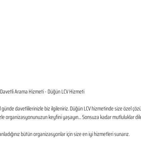
Davetli Arama Hizmeti - Düğün LCV Hizmeti
günde davetlilerinizle biz ilgileniriz. Düğün LCV hizmetinde size özel çözü
le organizasyonunuzun keyfini yaşayın... Sonsuza kadar mutluluklar dile
ladığınız bütün organizasyonlar için size en iyi hizmetleri sunarız.