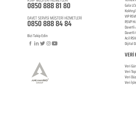
0850 888 81 8
0
Gala LC
Koktey
VIP
RSV
DAVET SERVİSİ MÜŞTERİ HİZMETLERİ
0850 888 84 84
RSVP Hi
Davetli
Davetli
Bizi Takip Edin
Acil
RSV
Dijital 
VERİ 
Veri Gü
Veri To
Veri Dü
Veri İş