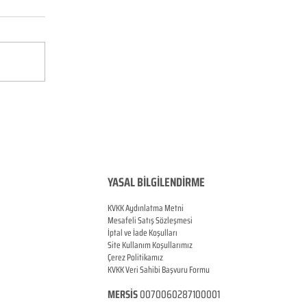
YASAL BİLGİLENDİRME
KVKK Aydınlatma Metni
Mesafeli Satış Sözleşmesi
İptal ve İade Koşulları
Site Kullanım Koşullarımız
Çerez Politikamız
KVKK Veri Sahibi Başvuru Formu
MERSİS
0070060287100001