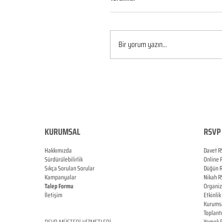
Bir yorum yazın...
KURUMSAL
RSVP 
Hakkımızda
Davet R
Sürdürülebilirlik
Online
Sıkça Sorulan Sorular
Düğün
Kampanyalar
Nikah
R
Talep Formu
Organi
İletişim
Etkinlik
Blog
Kurums
Toplant
RSVP
MÜŞTERİ HİZMETLERİ
Yemek