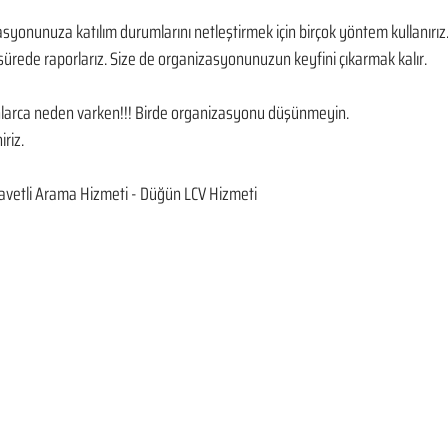
asyonunuza katılım durumlarını netleştirmek için birçok yöntem kullanırız. D
ürede raporlarız. Size de organizasyonunuzun keyfini çıkarmak kalır. 
onlarca neden varken!!! Birde organizasyonu düşünmeyin. 
iriz.
vetli Arama Hizmeti - Düğün LCV Hizmeti