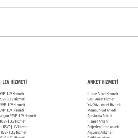
| LCV HİZMETİ
ANKET HİZMETİ
SVP | LCV Hizmeti
Online Anket Hizmeti
RSVP |
LCV Hizmeti
Sesli Anket Hizmeti
RSVP |
LCV Hizmeti
Yüz Yüze Anket Hizmeti
SVP |
LCV Hizmeti
Memnuniyet Anketi
zasyon
RSVP |
LCV Hizmeti
Araştırma Anketi
RSVP |
LCV Hizmeti
Hizmet Anketi
al
RSVP |
LCV Hizmeti
Değerlendirme Anketi
ı
RSVP |
LCV Hizmeti
Alışveriş Anketleri
RSVP |
LCV Hizmeti
Sağlık Anketleri