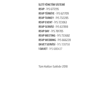
İLETİ YÖNETİM SİSTEMİ
RSVP
- İYS 677295
RSVP TÜRKİYE
- İYS 621709
RSVP TURKEY
- İYS 732285
RSVP EVENT
- İYS 723063
RSVP SERVİSİ
- İYS 637818
RSVP DAY
- İYS 781705
RSVP MEETING
- İYS 733682
RSVP WEDDING
- İYS 666228
DAVET SERVİSİ
- İYS 728758
1 DAVET
- İYS 680437
ANKARA / TÜRKİYE
© Copyright
RSVP TURKEY
Tüm Hakları Saklıdır 2018