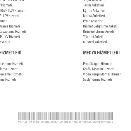
V Hizmeti
Tarım Anketleri
l
RSVP |
LCV Hizmeti
Eğitim Anketleri
P |
LCV Hizmeti
Marka Anketleri
zmeti
Proje Anketleri
 Arama Hizmeti
Hizmet Geliştirme Anketi
 Cevaplama Hizmeti
Ürün Geliştirme Anketi
P |
LCV Hizmeti
Tüketici Anketi
Davetiye
Müşteri Anketleri
HİZMETLERİ
MEDYA HİZMETLERİ
ncelleme Hizmeti
Prodüksiyon Hizmeti
plama Hizmeti
Grafik Tasarım Hizmeti
zenleme Hizmeti
Video Kurgu Montaj Hizmeti
leme Hizmeti
Seslendirme Hizmeti