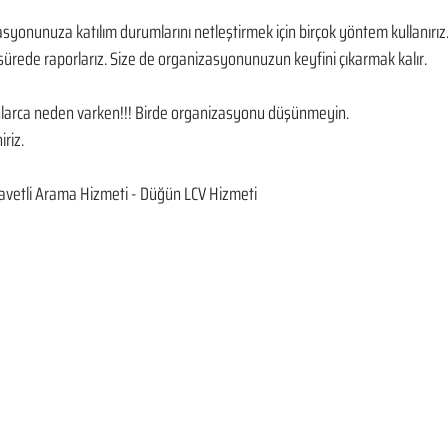
asyonunuza katılım durumlarını netleştirmek için birçok yöntem kullanırız. D
ürede raporlarız. Size de organizasyonunuzun keyfini çıkarmak kalır. 
onlarca neden varken!!! Birde organizasyonu düşünmeyin. 
iriz.
vetli Arama Hizmeti - Düğün LCV Hizmeti