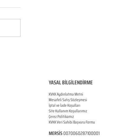
YASAL BİLGİLENDİRME
KVKK Aydınlatma Metni
Mesafeli Satış Sözleşmesi
İptal ve İade Koşulları
Site Kullanım Koşullarımız
Çerez Politikamız
KVKK Veri Sahibi Başvuru Formu
MERSİS
0070060287100001