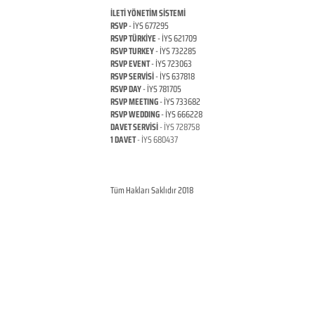
İLETİ YÖNETİM SİSTEMİ
RSVP
- İYS 677295
RSVP TÜRKİYE
- İYS 621709
RSVP TURKEY
- İYS 732285
RSVP EVENT
- İYS 723063
RSVP SERVİSİ
- İYS 637818
RSVP DAY
- İYS 781705
RSVP MEETING
- İYS 733682
RSVP WEDDING
- İYS 666228
DAVET SERVİSİ
- İYS 728758
1 DAVET
- İYS 680437
ANKARA / TÜRKİYE
© Copyright
RSVP TURKEY
Tüm Hakları Saklıdır 2018