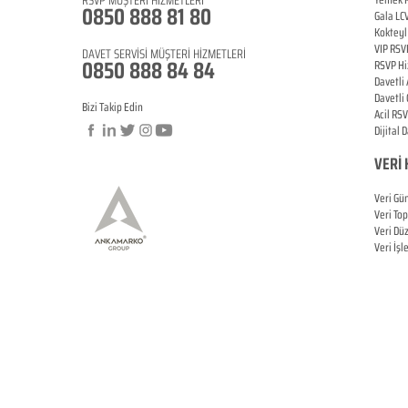
0850 888 81 8
0
Gala LC
Koktey
VIP
RSV
DAVET SERVİSİ MÜŞTERİ HİZMETLERİ
0850 888 84 84
RSVP Hi
Davetli
Davetli
Bizi Takip Edin
Acil
RSV
Dijital 
VERİ 
Veri Gü
Veri To
Veri Dü
Veri İş