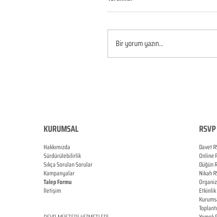
Bir yorum yazın...
KURUMSAL
RSVP 
Hakkımızda
Davet R
Sürdürülebilirlik
Online
Sıkça Sorulan Sorular
Düğün
Kampanyalar
Nikah
R
Talep Formu
Organi
İletişim
Etkinlik
Blog
Kurums
Toplant
RSVP
MÜŞTERİ HİZMETLERİ
Yemek