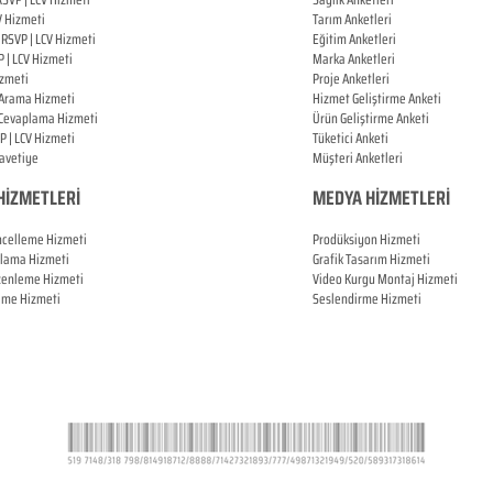
V Hizmeti
Tarım Anketleri
l
RSVP |
LCV Hizmeti
Eğitim Anketleri
P |
LCV Hizmeti
Marka Anketleri
zmeti
Proje Anketleri
 Arama Hizmeti
Hizmet Geliştirme Anketi
 Cevaplama Hizmeti
Ürün Geliştirme Anketi
P |
LCV Hizmeti
Tüketici Anketi
Davetiye
Müşteri Anketleri
HİZMETLERİ
MEDYA HİZMETLERİ
ncelleme Hizmeti
Prodüksiyon Hizmeti
plama Hizmeti
Grafik Tasarım Hizmeti
zenleme Hizmeti
Video Kurgu Montaj Hizmeti
leme Hizmeti
Seslendirme Hizmeti