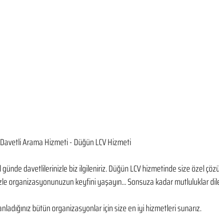
Davetli Arama Hizmeti - Düğün LCV Hizmeti
günde davetlilerinizle biz ilgileniriz. Düğün LCV hizmetinde size özel çözü
le organizasyonunuzun keyfini yaşayın... Sonsuza kadar mutluluklar dile
ladığınız bütün organizasyonlar için size en iyi hizmetleri sunarız.