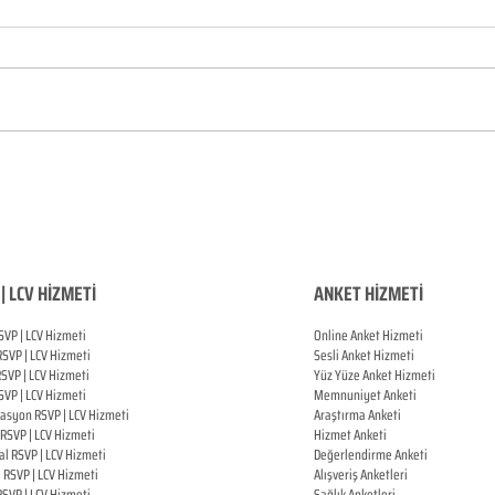
| LCV HİZMETİ
ANKET HİZMETİ
SVP | LCV Hizmeti
Online Anket Hizmeti
RSVP |
LCV Hizmeti
Sesli Anket Hizmeti
RSVP |
LCV Hizmeti
Yüz Yüze Anket Hizmeti
SVP |
LCV Hizmeti
Memnuniyet Anketi
zasyon
RSVP |
LCV Hizmeti
Araştırma Anketi
RSVP |
LCV Hizmeti
Hizmet Anketi
al
RSVP |
LCV Hizmeti
Değerlendirme Anketi
ı
RSVP |
LCV Hizmeti
Alışveriş Anketleri
RSVP |
LCV Hizmeti
Sağlık Anketleri