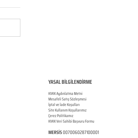
YASAL BİLGİLENDİRME
KVKK Aydınlatma Metni
Mesafeli Satış Sözleşmesi
İptal ve İade Koşulları
Site Kullanım Koşullarımız
Çerez Politikamız
KVKK Veri Sahibi Başvuru Formu
MERSİS
0070060287100001