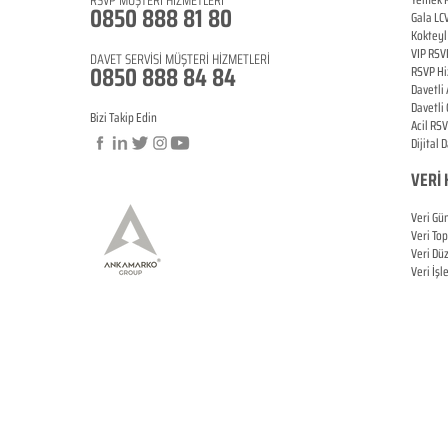
0850 888 81 8
0
Gala LC
Koktey
VIP
RSV
DAVET SERVİSİ MÜŞTERİ HİZMETLERİ
0850 888 84 84
RSVP Hi
Davetli
Davetli
Bizi Takip Edin
Acil
RSV
Dijital 
VERİ 
Veri Gü
Veri To
Veri Dü
Veri İş