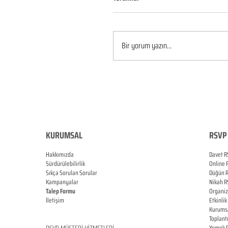
Bir yorum yazın...
KURUMSAL
RSVP 
Hakkımızda
Davet R
Sürdürülebilirlik
Online
Sıkça Sorulan Sorular
Düğün
Kampanyalar
Nikah
R
Talep Formu
Organi
İletişim
Etkinlik
Blog
Kurums
Toplant
RSVP
MÜŞTERİ HİZMETLERİ
Yemek