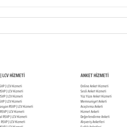
| LCV HİZMETİ
ANKET HİZMETİ
SVP | LCV Hizmeti
Online Anket Hizmeti
RSVP |
LCV Hizmeti
Sesli Anket Hizmeti
RSVP |
LCV Hizmeti
Yüz Yüze Anket Hizmeti
SVP |
LCV Hizmeti
Memnuniyet Anketi
zasyon
RSVP |
LCV Hizmeti
Araştırma Anketi
RSVP |
LCV Hizmeti
Hizmet Anketi
al
RSVP |
LCV Hizmeti
Değerlendirme Anketi
ı
RSVP |
LCV Hizmeti
Alışveriş Anketleri
RSVP |
LCV Hizmeti
Sağlık Anketleri