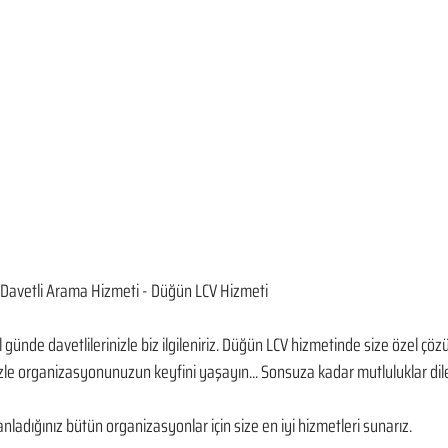
Davetli Arama Hizmeti - Düğün LCV Hizmeti
günde davetlilerinizle biz ilgileniriz. Düğün LCV hizmetinde size özel çözü
le organizasyonunuzun keyfini yaşayın... Sonsuza kadar mutluluklar dile
ladığınız bütün organizasyonlar için size en iyi hizmetleri sunarız.