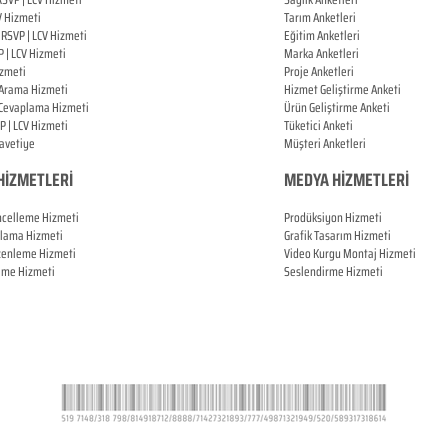
V Hizmeti
Tarım Anketleri
l
RSVP |
LCV Hizmeti
Eğitim Anketleri
P |
LCV Hizmeti
Marka Anketleri
zmeti
Proje Anketleri
 Arama Hizmeti
Hizmet Geliştirme Anketi
 Cevaplama Hizmeti
Ürün Geliştirme Anketi
P |
LCV Hizmeti
Tüketici Anketi
Davetiye
Müşteri Anketleri
HİZMETLERİ
MEDYA HİZMETLERİ
ncelleme Hizmeti
Prodüksiyon Hizmeti
plama Hizmeti
Grafik Tasarım Hizmeti
zenleme Hizmeti
Video Kurgu Montaj Hizmeti
leme Hizmeti
Seslendirme Hizmeti