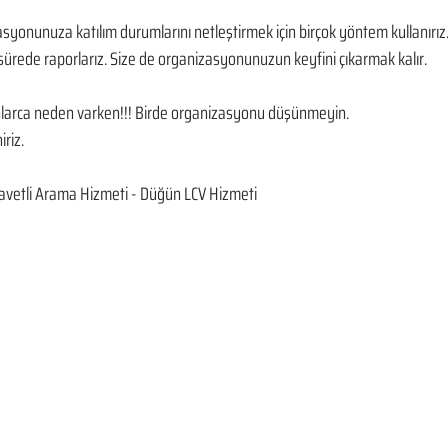
asyonunuza katılım durumlarını netleştirmek için birçok yöntem kullanırız. D
ürede raporlarız. Size de organizasyonunuzun keyfini çıkarmak kalır. 
onlarca neden varken!!! Birde organizasyonu düşünmeyin. 
iriz.
vetli Arama Hizmeti - Düğün LCV Hizmeti