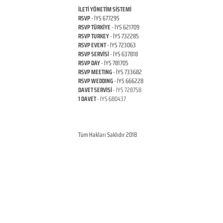
İLETİ YÖNETİM SİSTEMİ
RSVP
- İYS 677295
RSVP TÜRKİYE
- İYS 621709
RSVP TURKEY
- İYS 732285
RSVP EVENT
- İYS 723063
RSVP SERVİSİ
- İYS 637818
RSVP DAY
- İYS 781705
RSVP MEETING
- İYS 733682
RSVP WEDDING
- İYS 666228
DAVET SERVİSİ
- İYS 728758
1 DAVET
- İYS 680437
ANKARA / TÜRKİYE
© Copyright
RSVP TURKEY
Tüm Hakları Saklıdır 2018