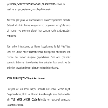
için 
Online, Sesli ve Yüz Yüze Anket Çözümlerimizle 
en hızlı, en 
sesli ve en gerçekçi sonuçlara ulaşabileceksiniz.
Anketler, çok yönlü ve önemli bir veri, analiz ve planlama aracıdır. 
Gelecekteki ürün, hizmet ve yatırım vb. projeleriniz için yönlendirici 
bir hizmet ve yöntem olarak her zaman katkı sağlayacağını 
hatırlatırız.
Tüm anket ihtiyaçlarınız ve hizmet koşullarımız ile ilgili Yüz Yüze, 
Sesli ve Online Anket Hizmetlerimizi inceleyebilir talepleriniz için 
bizimle her zaman iletişime geçebilirsiniz. Size özel çözümler 
sunmak, ürün ve hizmetlerinize özel anketler hazırlamak ve bu 
anketleri cevaplandırmak için tüm ekiplerimizle hazırız.
RSVP TURKEY | Yüz Yüze Anket Hizmeti
Bireysel ve kurumsal birçok konuda Araştırma, Memnuniyet, 
Değerlendirme, Ürün ve Hizmet Anketleri gibi size özel anketler 
için 
YÜZ YÜZE ANKET Çözümlerimizle
 en gerçekçi sonuçlara 
ulaşabileceksiniz.