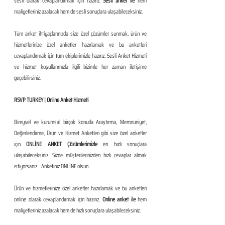
sesli olarak cevaplandırmak için hazırız. 
Sesli anket ile 
hem 
maliyetleriniz azalacak hem de sesli sonuçlara ulaşabileceksiniz. 
Tüm anket ihtiyaçlarınızda size özel çözümler sunmak, ürün ve 
hizmetlerinize özel anketler hazırlamak ve bu anketleri 
cevaplandırmak için tüm ekiplerimizle hazırız. Sesli Anket Hizmeti 
ve hizmet koşullarımızla ilgili bizimle her zaman iletişime 
geçebilirsiniz.
RSVP TURKEY | Online Anket Hizmeti
Bireysel ve kurumsal birçok konuda Araştırma, Memnuniyet, 
Değerlendirme, Ürün ve Hizmet Anketleri gibi size özel anketler 
için 
ONLİNE ANKET Çözümlerimizle
 en hızlı sonuçlara 
ulaşabileceksiniz. Sizde müşterilerinizden hızlı cevaplar almak 
istiyorsanız... Anketiniz ONLİNE olsun. 
Ürün ve hizmetlerinize özel anketler hazırlamak ve bu anketleri 
online olarak cevaplandırmak için hazırız. 
Online anket ile
 hem 
maliyetleriniz azalacak hem de hızlı sonuçlara ulaşabileceksiniz. 