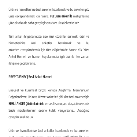
Ürün ve hizmetlerinize özel anketler hazırlamak ve bu anketleri yüz 
yüze cevaplandırmak için hazırız. 
Yüz yüze anket ile
 maliyetleriniz 
yüksek olsa da daha gerçekçi sonuçlara ulaşabileceksiniz.
Tüm anket ihtiyaçlarınızda size özel çözümler sunmak, ürün ve 
hizmetlerinize özel anketler hazırlamak ve bu 
anketleri cevaplandırmak için tüm ekiplerimizle hazırız. Yüz Yüze 
Anket Hizmeti ve hizmet koşullarımızla ilgili bizimle her zaman 
iletişime geçebilirsiniz.
RSVP TURKEY | Sesli Anket Hizmeti
Bireysel ve kurumsal birçok konuda Araştırma, Memnuniyet, 
Değerlendirme, Ürün ve Hizmet Anketleri gibi size özel anketler için 
SESLİ ANKET Çözümlerimizle 
en sesli sonuçlara ulaşabileceksiniz. 
Sizde müşterilerinizin sesine kulak veriyorsanız... Aradığınız 
cevaplar sesli olsun. 
Ürün ve hizmetlerinize özel anketler hazırlamak ve bu anketleri 