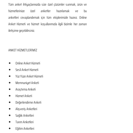
Tüm anket ihtiyaçlarınızda size özel çözümler sunmak, ürün ve 
hizmetlerinize özel anketler hazırlamak ve bu 
anketleri cevaplandırmak için tüm ekiplerimizle hazırız. Online 
Anket Hizmeti ve hizmet koşullarımızla ilgili bizimle her zaman 
iletişime geçebilirsiniz.
ANKET HİZMETLERİMİZ
Online Anket Hizmeti
Sesli Anket Hizmeti
Yüz Yüze Anket Hizmeti
Memnuniyet Anketi
Araştırma Anketi
Hizmet Anketi
Değerlendirme Anketi
Alışveriş Anketleri
Sağlık Anketleri
Tarım Anketleri
Eğitim Anketleri