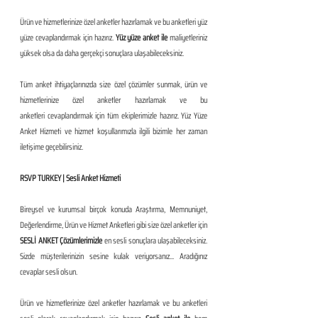
Ürün ve hizmetlerinize özel anketler hazırlamak ve bu anketleri yüz 
yüze cevaplandırmak için hazırız. 
Yüz yüze anket ile
 maliyetleriniz 
yüksek olsa da daha gerçekçi sonuçlara ulaşabileceksiniz.
Tüm anket ihtiyaçlarınızda size özel çözümler sunmak, ürün ve 
hizmetlerinize özel anketler hazırlamak ve bu 
anketleri cevaplandırmak için tüm ekiplerimizle hazırız. Yüz Yüze 
Anket Hizmeti ve hizmet koşullarımızla ilgili bizimle her zaman 
iletişime geçebilirsiniz.
RSVP TURKEY | Sesli Anket Hizmeti
Bireysel ve kurumsal birçok konuda Araştırma, Memnuniyet, 
Değerlendirme, Ürün ve Hizmet Anketleri gibi size özel anketler için 
SESLİ ANKET Çözümlerimizle 
en sesli sonuçlara ulaşabileceksiniz. 
Sizde müşterilerinizin sesine kulak veriyorsanız... Aradığınız 
cevaplar sesli olsun. 
Ürün ve hizmetlerinize özel anketler hazırlamak ve bu anketleri 