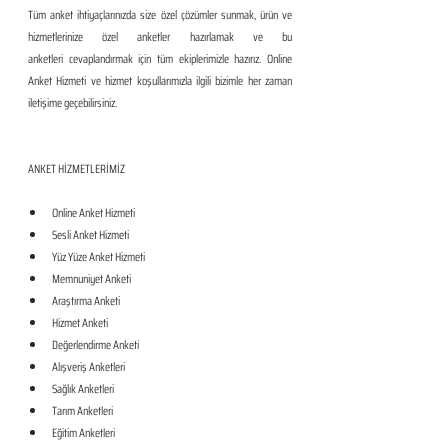
Tüm anket ihtiyaçlarınızda size özel çözümler sunmak, ürün ve 
hizmetlerinize özel anketler hazırlamak ve bu 
anketleri cevaplandırmak için tüm ekiplerimizle hazırız. Online 
Anket Hizmeti ve hizmet koşullarımızla ilgili bizimle her zaman 
iletişime geçebilirsiniz.
ANKET HİZMETLERİMİZ
Online Anket Hizmeti
Sesli Anket Hizmeti
Yüz Yüze Anket Hizmeti
Memnuniyet Anketi
Araştırma Anketi
Hizmet Anketi
Değerlendirme Anketi
Alışveriş Anketleri
Sağlık Anketleri
Tarım Anketleri
Eğitim Anketleri