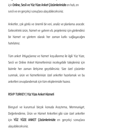
için 
Online, Sesli ve Yüz Yüze Anket Çözümlerimizle 
en hızlı, en 
sesli ve en gerçekçi sonuçlara ulaşabileceksiniz.
Anketler, çok yönlü ve önemli bir veri, analiz ve planlama aracıdır. 
Gelecekteki ürün, hizmet ve yatırım vb. projeleriniz için yönlendirici 
bir hizmet ve yöntem olarak her zaman katkı sağlayacağını 
hatırlatırız.
Tüm anket ihtiyaçlarınız ve hizmet koşullarımız ile ilgili Yüz Yüze, 
Sesli ve Online Anket Hizmetlerimizi inceleyebilir talepleriniz için 
bizimle her zaman iletişime geçebilirsiniz. Size özel çözümler 
sunmak, ürün ve hizmetlerinize özel anketler hazırlamak ve bu 
anketleri cevaplandırmak için tüm ekiplerimizle hazırız.
RSVP TURKEY | Yüz Yüze Anket Hizmeti
Bireysel ve kurumsal birçok konuda Araştırma, Memnuniyet, 
Değerlendirme, Ürün ve Hizmet Anketleri gibi size özel anketler 
için 
YÜZ YÜZE ANKET Çözümlerimizle
 en gerçekçi sonuçlara 
ulaşabileceksiniz.