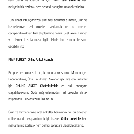
sesli olarak cevaplandırmak için hazırız. 
Sesli anket ile 
hem 
maliyetleriniz azalacak hem de sesli sonuçlara ulaşabileceksiniz. 
Tüm anket ihtiyaçlarınızda size özel çözümler sunmak, ürün ve 
hizmetlerinize özel anketler hazırlamak ve bu anketleri 
cevaplandırmak için tüm ekiplerimizle hazırız. Sesli Anket Hizmeti 
ve hizmet koşullarımızla ilgili bizimle her zaman iletişime 
geçebilirsiniz.
RSVP TURKEY | Online Anket Hizmeti
Bireysel ve kurumsal birçok konuda Araştırma, Memnuniyet, 
Değerlendirme, Ürün ve Hizmet Anketleri gibi size özel anketler 
için 
ONLİNE ANKET Çözümlerimizle
 en hızlı sonuçlara 
ulaşabileceksiniz. Sizde müşterilerinizden hızlı cevaplar almak 
istiyorsanız... Anketiniz ONLİNE olsun. 
Ürün ve hizmetlerinize özel anketler hazırlamak ve bu anketleri 
online olarak cevaplandırmak için hazırız. 
Online anket ile
 hem 
maliyetleriniz azalacak hem de hızlı sonuçlara ulaşabileceksiniz. 